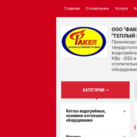
Главная
О компании
Услуги
К
ООО "ФАК
"ТЕПЛЫЙ
Производс
твердотоп
водогрейны
КВр - (КБ) 
отопитель
оборудова
КАТЕГОРИИ
Котлы водогрейные,
основное котельное
оборудование
Насосы