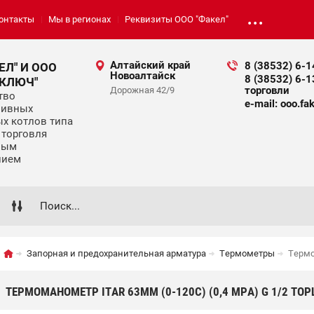
онтакты
Мы в регионах
Реквизиты ООО "Факел"
Алтайский край
8 (38532) 6-
ЕЛ" И ООО
Новоалтайск
8 (38532) 6-
 КЛЮЧ"
торговли
Дорожная 42/9
тво
e-mail: ooo.fak
ливных
х котлов типа
и торговля
ным
нием
Запорная и предохранительная арматура
Термометры
Термо
ТЕРМОМАНОМЕТР ITAR 63ММ (0-120С) (0,4 МPA) G 1/2 ТОР