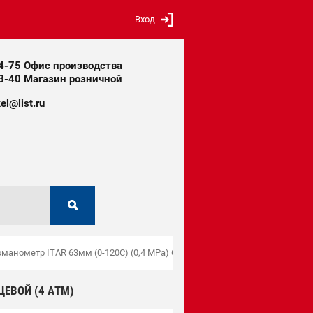
Вход
14-75 Офис производства
13-40 Магазин розничной
el@list.ru
манометр ITAR 63мм (0-120С) (0,4 МPa) G 1/2 торцевой (4 Атм)
ЦЕВОЙ (4 АТМ)