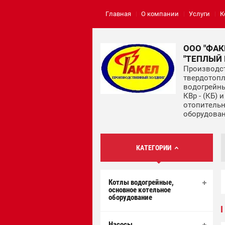
Главная
О компании
Услуги
К
ООО "ФАК
"ТЕПЛЫЙ
Производс
твердотоп
водогрейны
КВр - (КБ) 
отопитель
оборудова
КАТЕГОРИИ
Котлы водогрейные,
основное котельное
оборудование
Насосы