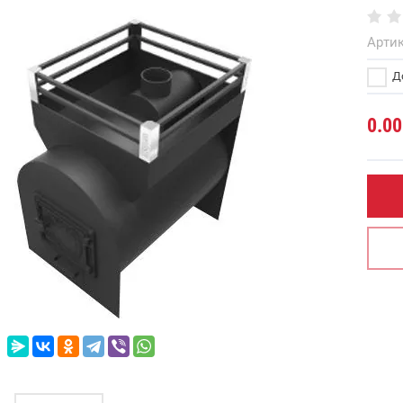
Артик
До
0.00