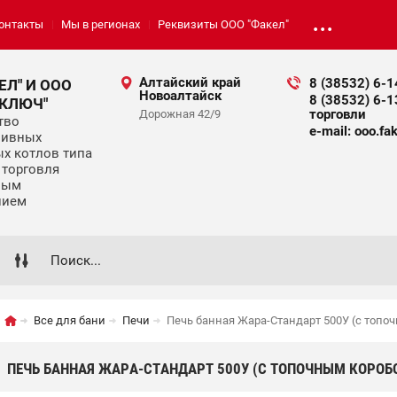
онтакты
Мы в регионах
Реквизиты ООО "Факел"
Алтайский край
8 (38532) 6-
ЕЛ" И ООО
Новоалтайск
8 (38532) 6-
 КЛЮЧ"
торговли
Дорожная 42/9
тво
e-mail: ooo.fak
ливных
х котлов типа
и торговля
ным
нием
Все для бани
Печи
Печь банная Жара-Стандарт 500У (с топо
ПЕЧЬ БАННАЯ ЖАРА-СТАНДАРТ 500У (С ТОПОЧНЫМ КОРОБ